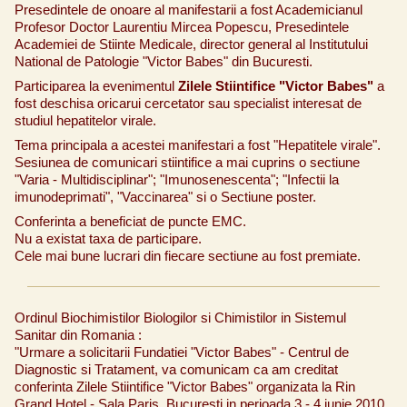
Presedintele de onoare al manifestarii a fost Academicianul
Profesor Doctor Laurentiu Mircea Popescu, Presedintele
Academiei de Stiinte Medicale, director general al Institutului
National de Patologie "Victor Babes" din Bucuresti.
Participarea la evenimentul
Zilele Stiintifice "Victor Babes"
a
fost deschisa oricarui cercetator sau specialist interesat de
studiul hepatitelor virale.
Tema principala a acestei manifestari a fost "Hepatitele virale".
Sesiunea de comunicari stiintifice a mai cuprins o sectiune
"Varia - Multidisciplinar"; "Imunosenescenta"; "Infectii la
imunodeprimati", "Vaccinarea" si o Sectiune poster.
Conferinta a beneficiat de puncte EMC.
Nu a existat taxa de participare.
Cele mai bune lucrari din fiecare sectiune au fost premiate.
Ordinul Biochimistilor Biologilor si Chimistilor in Sistemul
Sanitar din Romania :
"Urmare a solicitarii Fundatiei "Victor Babes" - Centrul de
Diagnostic si Tratament, va comunicam ca am creditat
conferinta Zilele Stiintifice "Victor Babes" organizata la Rin
Grand Hotel - Sala Paris, Bucuresti in perioada 3 - 4 iunie 2010