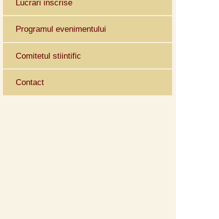
Lucrari inscrise
Programul evenimentului
Comitetul stiintific
Contact