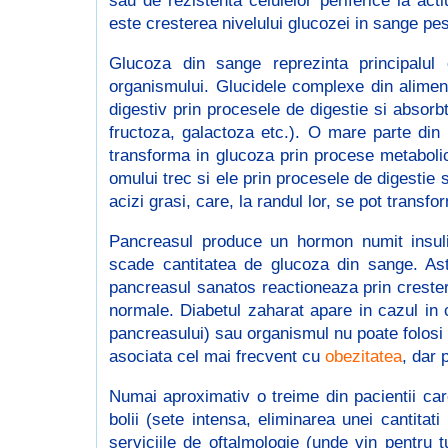
sau de rezistenta celulelor periferice la act
este cresterea nivelului glucozei in sange pe
Glucoza din sange reprezinta principalul c
organismului. Glucidele complexe din aliment
digestiv prin procesele de digestie si absor
fructoza, galactoza etc.). O mare parte din
transforma in glucoza prin procese metabolice 
omului trec si ele prin procesele de digestie 
acizi grasi, care, la randul lor, se pot transfo
Pancreasul produce un hormon numit insulin
scade cantitatea de glucoza din sange. Ast
pancreasul sanatos reactioneaza prin crestere
normale. Diabetul zaharat apare in cazul in c
pancreasului) sau organismul nu poate folosi e
asociata cel mai frecvent cu
obezitatea
, dar 
Numai aproximativ o treime din pacientii car
bolii (sete intensa, eliminarea unei cantitati 
serviciile de oftalmologie (unde vin pentru 