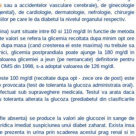
a
sau a accidentelor vasculare cerebrale), de ginecologie
nital), de cardiologie, dermatologie, nefrologie, chirurgie
ilor pe care le da diabetul la nivelul organului respectiv.
ina) sunt situate intre 60 si 110 mg/dl In functie de metoda
ste valori se refera la glicemia recoltata dupa minim opt ore
ra dupa masa (cand cresterea ei este maxima) nu trebuie sa
ici, glicemia postprandiala poate ajunge la 180 mg/dl in
aloarea glicemiei a jeun (pe nemancate) definitorie pentru
ea OMS din 1998, s-a adoptat valoarea de 126 mg/dl.
peste 100 mg/dl (recoltate dupa opt - zece ore de post) este
 provocata (test de toleranta la glucoza administrata oral).
efectuat sub supraveghere medicala. Testul va arata daca
toleranta alterata la glucoza (prediabetul din clasificarile
 fie absenta) se produce la valori ale glucozei in sange de
 ridica imediat suspiciunea unui diabet zaharat. Exista insa
e prezenta in urina prin scaderea acestui prag renal si in