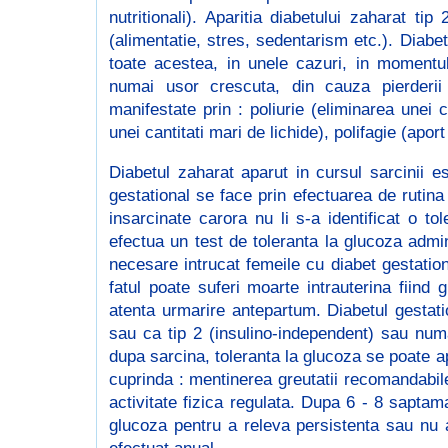
nutritionali). Aparitia diabetului zaharat ti
(alimentatie, stres, sedentarism etc.). Diabe
toate acestea, in unele cazuri, in momentul
numai usor crescuta, din cauza pierderii p
manifestate prin : poliurie (eliminarea unei c
unei cantitati mari de lichide), polifagie (apo
Diabetul zaharat aparut in cursul sarcinii 
gestational se face prin efectuarea de rutina 
insarcinate carora nu li s-a identificat o to
efectua un test de toleranta la glucoza admin
necesare intrucat femeile cu diabet gestationa
fatul poate suferi moarte intrauterina fiin
atenta urmarire antepartum. Diabetul gestati
sau ca tip 2 (insulino-independent) sau numa
dupa sarcina, toleranta la glucoza se poate a
cuprinda : mentinerea greutatii recomandabile
activitate fizica regulata. Dupa 6 - 8 saptam
glucoza pentru a releva persistenta sau nu a d