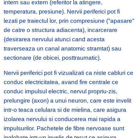
intern sau extern (referitor la atingere,
temperatura, presiune). Nervii periferici pot fi
lezati pe traiectul lor, prin compresiune ("apasare"
de catre o structura adiacenta), incarcerare
(desirarea nervului atunci cand acesta
traverseaza un canal anatomic stramtat) sau
sectionare (de obicei, posttraumatic).
Nervii periferici pot fi vizualizati ca niste cabluri ce
conduc electricitatea, avand fire centrale ce
conduc impulsul electric, nervul propriu-zis,
prelungire (axon) a unui neuron, care este invelit
intr-o teaca celulara si de mielina, care asigura
izolarea nervului si conducerea mai rapida a
impulsurilor. Pachetele de fibre nervoase sunt
inglobate intr-un invelis de tesut ce asigura